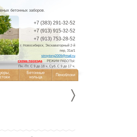
ивных бетонных заборов.
+7 (383) 291-32-52
+7 (913) 915-32-52
+7 (913) 753-28-52
630041 г. Новосибирск, Экскаваторный 2-й
пер, 31а/1
stroytorg2009@mail.ru
схема проезда
РЕЖИМ РАБОТЫ:
Пн.-Пт. С 9 до 18 ч. Суб. С 9 до 17 ч.
дюры,
Бетонные
Пеноблоки
стоки
кольца