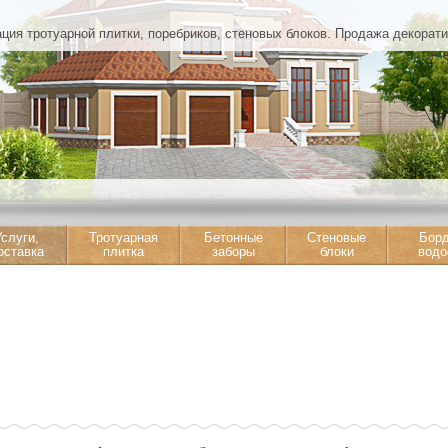
ция тротуарной плитки, поребриков, стеновых блоков. Продажа декорат
слуги,
Тротуарная
Бетонные
Стеновые
Бор
оставка
плитка
заборы
блоки
водо