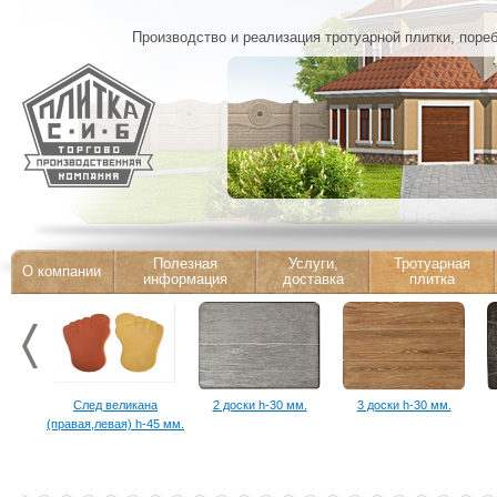
Производство и реализация тротуарной плитки, поре
Полезная
Услуги,
Тротуарная
О компании
информация
доставка
плитка
След великана
2 доски h-30 мм.
3 доски h-30 мм.
(правая,левая) h-45 мм.