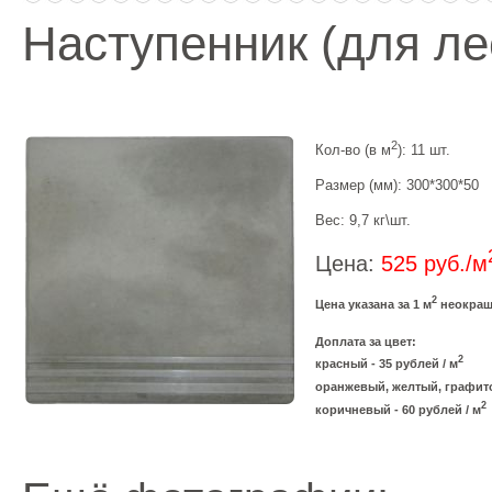
Наступенник (для ле
2
Кол-во (в м
): 11 шт.
Размер (мм): 300*300*50
Вес: 9,7 кг\шт.
Цена:
525 руб./м
2
Цена указана за 1 м
неокраше
Доплата за цвет:
2
красный - 35 рублей / м
оранжевый, желтый, графито
2
коричневый - 60 рублей / м