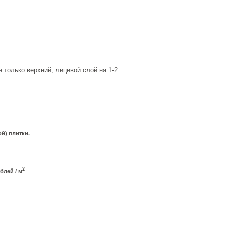
 только верхний, лицевой слой на 1-2
й) плитки.
2
блей / м