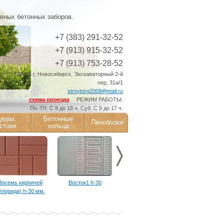
ивных бетонных заборов.
+7 (383) 291-32-52
+7 (913) 915-32-52
+7 (913) 753-28-52
630041 г. Новосибирск, Экскаваторный 2-й
пер, 31а/1
stroytorg2009@mail.ru
схема проезда
РЕЖИМ РАБОТЫ:
Пн.-Пт. С 9 до 18 ч. Суб. С 9 до 17 ч.
дюры,
Бетонные
Пеноблоки
стоки
кольца
Восемь кирпичей
Восток1 h-30
Галька1 h-30
Галька2 h
Флорида) h-30 мм.