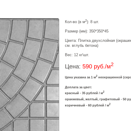
2
Кол-во (в м
): 8 шт.
Размер (мм): 350*350*45
Цвета: Плитка двухслойная (окрашен
см. вглубь бетона)
Вес: 12 кг\шт.
2
Цена:
590 руб./м
2
Цена указана за 1 м
неокрашенной (серо
Доплата за цвет:
2
красный - 35 рублей / м
оранжевый, желтый, графитовый - 50 ру
2
коричневый - 60 рублей / м