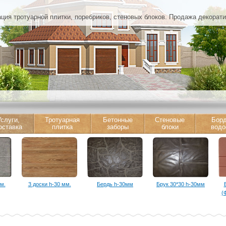
ция тротуарной плитки, поребриков, стеновых блоков. Продажа декорат
слуги,
Тротуарная
Бетонные
Стеновые
Бор
оставка
плитка
заборы
блоки
водо
м.
3 доски h-30 мм.
Бердь h-30мм
Брук 30*30 h-30мм
(