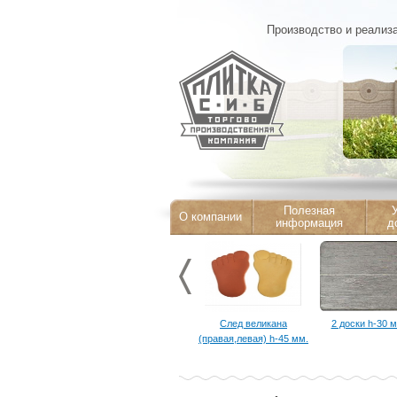
Производство и реализа
Полезная
У
О компании
информация
д
След великана
2 доски h-30 м
(правая,левая) h-45 мм.