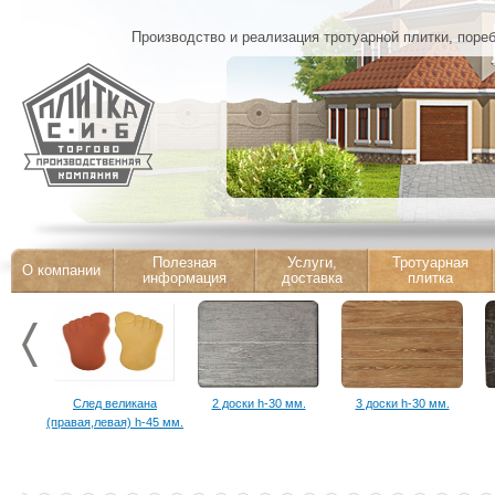
Производство и реализация тротуарной плитки, поре
Полезная
Услуги,
Тротуарная
О компании
информация
доставка
плитка
След великана
2 доски h-30 мм.
3 доски h-30 мм.
(правая,левая) h-45 мм.