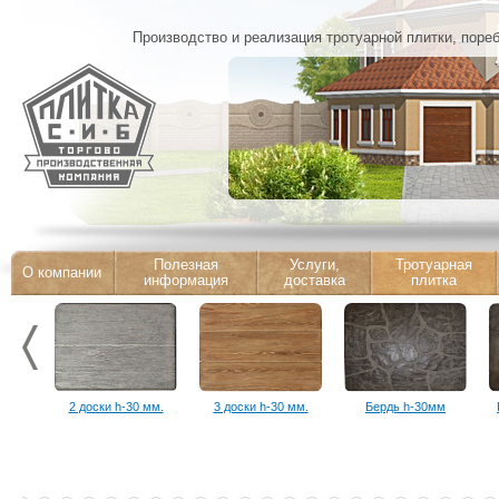
Производство и реализация тротуарной плитки, поре
Полезная
Услуги,
Тротуарная
О компании
информация
доставка
плитка
2 доски h-30 мм.
3 доски h-30 мм.
Бердь h-30мм