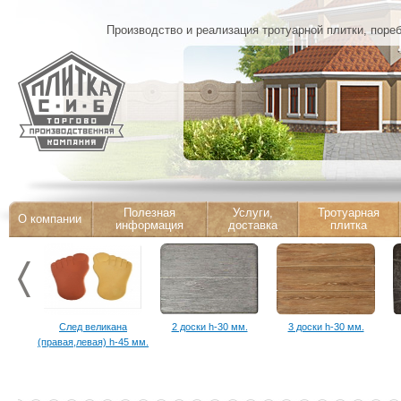
Производство и реализация тротуарной плитки, поре
Полезная
Услуги,
Тротуарная
О компании
информация
доставка
плитка
След великана
2 доски h-30 мм.
3 доски h-30 мм.
(правая,левая) h-45 мм.